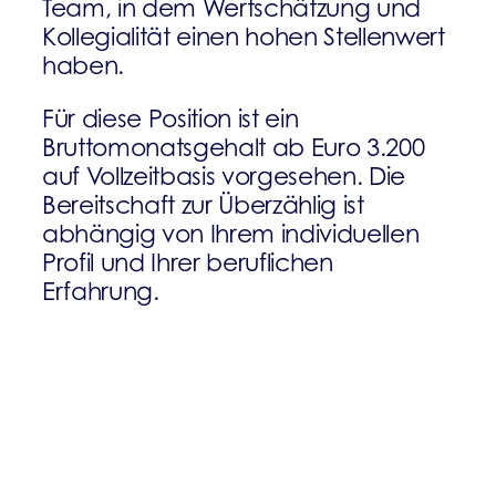
Team, in dem Wertschätzung und
Kollegialität einen hohen Stellenwert
haben.
Für diese Position ist ein
Bruttomonatsgehalt ab Euro 3.200
auf Vollzeitbasis vorgesehen. Die
Bereitschaft zur Überzählig ist
abhängig von Ihrem individuellen
Profil und Ihrer beruflichen
Erfahrung.
Wenn Du Dich angesprochen fühlst,
dann bewerbe Dich auf
https://jobs.landbellgroup.com/
und
wir melden uns bei Dir.
Bei Fragen stehen wir Dir gerne