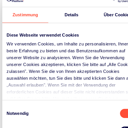
Zustimmung
Details
Über Cooki
Frontpage
>
Karriere
>
Mitarbeiter/in
Buchhaltung (m/w/d)
Diese Webseite verwendet Cookies
Wir verwenden Cookies, um Inhalte zu personalisieren, Ihnen
beste Erfahrung zu bieten und das Benutzeraufkommen auf
unserer Website zu analysieren. Wenn Sie die Verwendung
Mitarbeiter/in
unserer Cookies akzeptieren, klicken Sie bitte auf „Alle Cook
zulassen". Wenn Sie die von Ihnen akzeptierten Cookies
Buchhaltung
auswählen möchten, tun Sie dies bitte und klicken Sie dann 
„Auswahl erlauben". Wenn Sie mit der Verwendung der
(m/w/d)
erforderlichen Cookies auf dieser Seite nicht einverstanden s
schließen Sie sie bitte. Um mehr über unsere Cookies zu
erfahren, besuchen Sie bitte unsere
Cookie-Richtlinie
.
Einwilligungsauswahl
Vollzeit (40 Stunden)
Notwendig