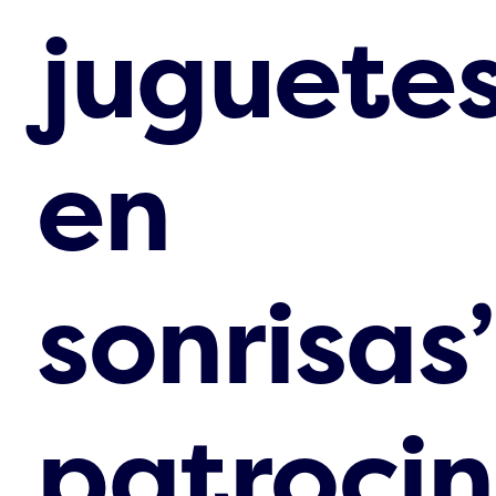
juguete
en
sonrisas”
patroci