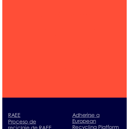
European
Recycling
Platform
España
RAEE
Adherirse a
European
Proceso de
Recycling Platform
reciclaje de RAEE