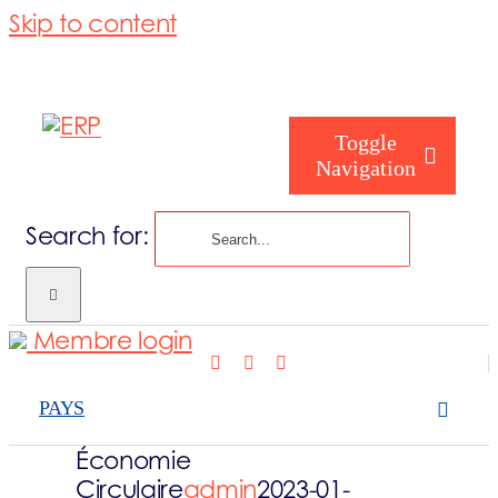
Skip to content
Toggle
Navigation
Search for:
Qui êtes-vous
Membre login
Qui sommes 
PAYS
Ce que nos c
Économie
Circulaire
admin
2023-01-