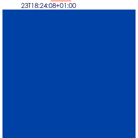
23T18:24:08+01:00
What´s up
Contacts