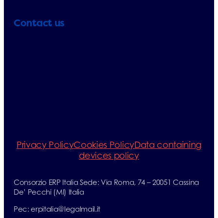
Contact us
Telephone:
+33 (0)1 71 32 39 40
+33 (0)1 71 32 39 41
E-mail:
info@erp-
recycling.org
Privacy Policy
Cookies Policy
Data containing
devices policy
Consorzio ERP Italia Sede: Via Roma, 74 – 20051 Cassina
De’ Pecchi (MI) Italia
Pec: erpitalia@legalmail.it