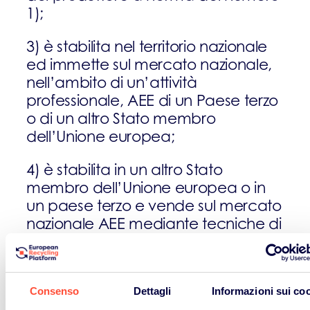
1);
3) è stabilita nel territorio nazionale
ed immette sul mercato nazionale,
nell’ambito di un’attività
professionale, AEE di un Paese terzo
o di un altro Stato membro
dell’Unione europea;
4) è stabilita in un altro Stato
membro dell’Unione europea o in
un paese terzo e vende sul mercato
nazionale AEE mediante tecniche di
comunicazione a distanza
direttamente a nuclei domestici o a
utilizzatori diversi dai nuclei
Consenso
Dettagli
Informazioni sui co
domestici.