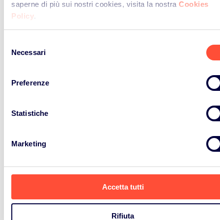
saperne di più sui nostri cookies, visita la nostra
Cookies
Policy
.
Selezione
Necessari
del
News
consenso
Preferenze
8 Ottobre 2025
Statistiche
OLTRE 5 MILIONI DI
TONNELLATE DI RIFIUTI
Marketing
ELETTRONICI RACCOLTI IN
EUROPA
Accetta tutti
Leggi L'articolo
Rifiuta