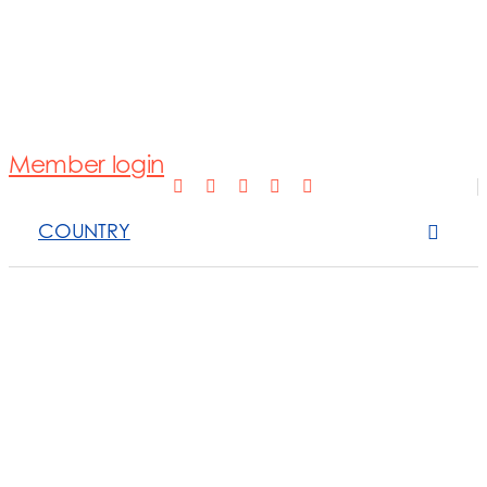
Normativa
Fotovoltaico
Member login
Open Scope 
COUNTRY
Sanzioni
News e appro
Contattaci