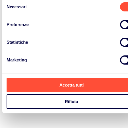
Selezione
In questa sezione sono racchiuse tutte le news ed
Necessari
del
eventi sia di ERP Italia che del Gruppo ERP
consenso
Landbell.
Preferenze
Statistiche
Vedi tutto
Marketing
Accetta tutti
Rifiuta