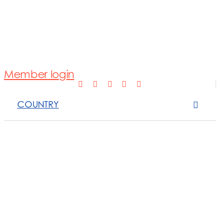
Normativa
Fotovoltaico
Member login
Open Scope 
COUNTRY
Sanzioni
News e appro
Contattaci