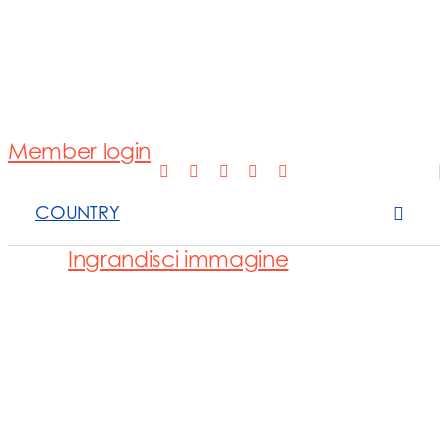
Normativa
Fotovoltaico
Member login
Open Scope 
COUNTRY
Sanzioni
Ingrandisci immagine
News e appro
Contattaci