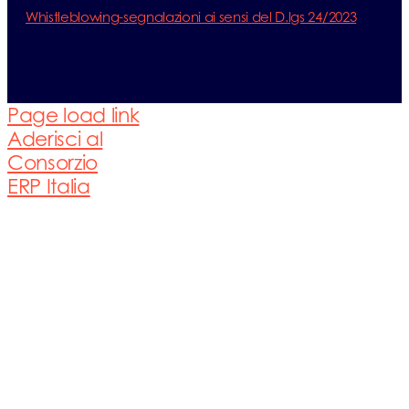
Whistleblowing-segnalazioni ai sensi del D.lgs 24/2023
Page load link
Aderisci al
Consorzio
ERP Italia