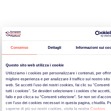
CONSULTA IL DOCUMENTO
Consenso
Dettagli
Informazioni sui co
Di
dlugli
|
2023-07-07T10:50:32+02:00
26 Gennaio
2016
|
Commenti disabilitati
su Autorizzazione Albo
Questo sito web utilizza i cookie
Nazionale Gestori Ambientali Categoria 8 Classe F
– ERP Scarl
Utilizziamo i cookies per personalizzare i contenuti, per offrirt
migliore esperienza e per analizzare il traffico sul nostro sito
web. Se accetti l'uso dei nostri cookies, fai clic su "Consenti
tutti i cookies". Se desideri selezionare i cookies che accetti,
fallo e poi clicca su “Consenti selezione”. Se non sei d'accor
Contattaci
con l'uso dei cookies necessari in questa pagina, chiudila. P
saperne di più sui nostri cookies, visita la nostra
Cookies