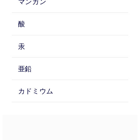
マンガン
酸
汞
亜鉛
カドミウム