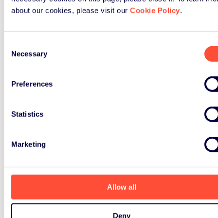
about our cookies, please visit our
Cookie Policy
.
電池のリサイクル
Consent
Necessary
Selection
什么是便携式电池？
Preferences
Statistics
电池或蓄能器是将化学能直接
转换为电能的电源，由一个或
Marketing
多个主电池单元（不可充电）
或一个或多个次级电池单元
（可充电）组成。
Allow all
多数类型的电池都含有带毒性
Deny