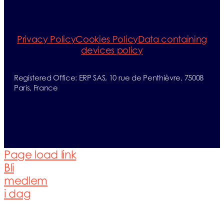
recycling.org
Privacy Policy
Cookies Policy
Data containing
devices policy
Registered Office: ERP SAS, 10 rue de Penthièvre, 75008
Paris, France
jj[
Page load link
Bli
medlem
i dag