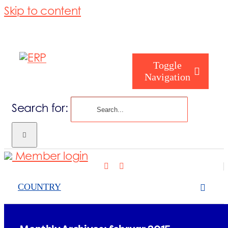
Skip to content
Toggle
Navigation
Search for:
Om ERP Nor
Member login
Våre Tjeneste
A quick glance at WEEE
COUNTRY
statistics
Aktuelt
News