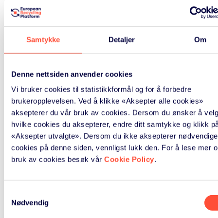
oktober 2022
mai 2022
Samtykke
Detaljer
Om
september 2021
Denne nettsiden anvender cookies
juli 2021
Vi bruker cookies til statistikkformål og for å forbedre
brukeropplevelsen. Ved å klikke «Aksepter alle cookies»
mai 2021
aksepterer du vår bruk av cookies. Dersom du ønsker å vel
hvilke cookies du aksepterer, endre ditt samtykke og klikk p
april 2021
«Aksepter utvalgte». Dersom du ikke aksepterer nødvendige
cookies på denne siden, vennligst lukk den. For å lese mer 
mars 2021
bruk av cookies besøk vår
Cookie Policy
.
mai 2020
Samtykkevalg
april 2020
Nødvendig