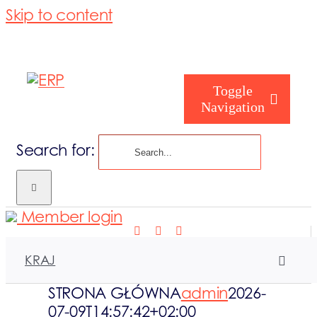
Skip to content
Toggle
Navigation
Search for:
Nasze działan
Member login
Kim jesteś
KRAJ
Kim jesteśmy
STRONA GŁÓWNA
admin
2026-
07-09T14:57:42+02:00