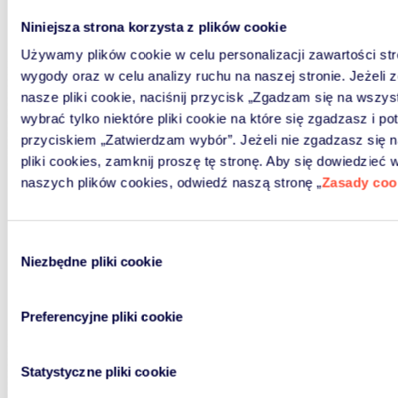
Odkryj nasz świat
Niniejsza strona korzysta z plików cookie
recyklingu
Używamy plików cookie w celu personalizacji zawartości st
wygody oraz w celu analizy ruchu na naszej stronie. Jeżeli 
W całej Europie przyjęto przepisy
nasze pliki cookie, naciśnij przycisk „Zgadzam się na wszys
dotyczące odpadów
wybrać tylko niektóre pliki cookie na które się zgadzasz i po
przyciskiem „Zatwierdzam wybór”. Jeżeli nie zgadzasz się 
elektronicznych i elektrycznych
pliki cookies, zamknij proszę tę stronę. Aby się dowiedzieć 
(ZSEiE), recyklingu baterii i
naszych plików cookies, odwiedź naszą stronę „
Zasady coo
postępowania ze zużytymi
opakowaniami. Wymaga to
innowacyjnych rozwiązań i partnera
Wybór
o międzynarodowym spojrzeniu.
Niezbędne pliki cookie
zgody
Recykling bez granic
Preferencyjne pliki cookie
Statystyczne pliki cookie