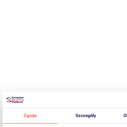
MAPA GLOBALNA
Zgoda
Szczegóły
O