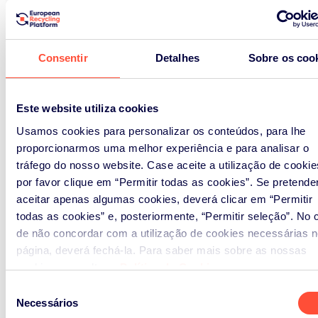
gestão de resíduos, importando as
melhores práticas e metodologias
disponíveis no contexto Europeu e
Consentir
Detalhes
Sobre os coo
defendendo a concorrência como
um elemento essencial à
promoção da máxima eficiência
Este website utiliza cookies
na utilização dos recursos.
Usamos cookies para personalizar os conteúdos, para lhe
proporcionarmos uma melhor experiência e para analisar o
Com vista a consolidar a sua
tráfego do nosso website. Case aceite a utilização de cookie
posição como
player
efetivo num
por favor clique em “Permitir todas as cookies”. Se pretende
mercado estruturante para a
aceitar apenas algumas cookies, deverá clicar em “Permitir
economia e para sociedade, a ERP
todas as cookies” e, posteriormente, “Permitir seleção”. No 
Portugal tem primado pela criação
de não concordar com a utilização de cookies necessárias n
e fortalecimento de relações de
página, deverá fechá-la. Para saber mais sobre as nossas
parceria, para a implementação
cookies, consultar a
Política de Cookies
.
de um sistema de gestão integrado
Seleção
eficiente, que contribua para o
Necessários
de
cumprimento das metas nacionais