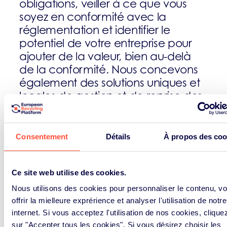
obligations, veiller à ce que vous
soyez en conformité avec la
réglementation et identifier le
potentiel de votre entreprise pour
ajouter de la valeur, bien au-delà
de la conformité. Nous concevons
également des solutions uniques et
locales de gestion et de reprise des
déchets pour les producteurs qui
souhaitent mener la transition vers
une économie circulaire.
Consentement
Détails
À propos des coo
Nous pouvons vous aider à chaque
étape de l’élimination de trois flux
Ce site web utilise des cookies.
de déchets dans le cadre des
Nous utilisons des cookies pour personnaliser le contenu, v
obligations de responsabilité élargie
offrir la mielleure exprérience et analyser l'utilisation de notre
des producteurs (REP) dans le
internet. Si vous acceptez l'utilisation de nos cookies, clique
monde entier :
sur "Accepter tous les cookies". Si vous désirez choisir les