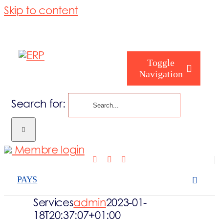
Skip to content
Toggle
Navigation
Search for:
Qui êtes-vous
Membre login
Qui sommes 
PAYS
Ce que nos c
Services
admin
2023-01-
18T20:37:07+01:00