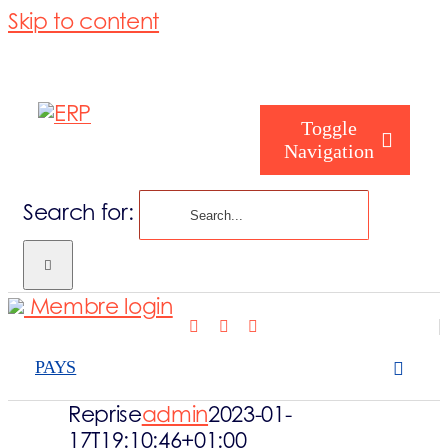
Skip to content
Toggle
Navigation
Search for:
Qui êtes-vous
Membre login
Qui sommes 
PAYS
Ce que nos c
Reprise
admin
2023-01-
17T19:10:46+01:00