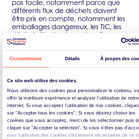
pas facile, notamment parce que
différents flux de déchets doivent
être pris en compte, notamment les
emballages dangereux, les TIC, les
déchets électroniques, les piles au
lithium et autres types de
piles/batteries, les dispositifs
médicaux et d’autres types
Consentement
Détails
À propos des coo
d’emballages. En tant que
partenaire de confiance, nous
Ce site web utilise des cookies.
organisons des ramassages et
collectons les emballages,
Nous utilisons des cookies pour personnaliser le contenu, v
offrir la mielleure exprérience et analyser l'utilisation de notre
accessoires et produits en fin de vie
internet. Si vous acceptez l'utilisation de nos cookies, clique
dans le monde entier.
sur "Accepter tous les cookies". Si vous désirez choisir les
cookies que vous acceptez, merci de les sélectionner puis d
Nous proposons une gamme de
cliquer sur "Accepter la sélection". Si vous n'êtes pas d'acco
services de reprise :
pour l'utilsation des cookies strictement nécessaires de ce si