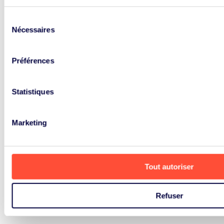
Il ne s’agit pas seulement d’un
processus de recyclage et de
Sélection
conformité, mais aussi de mise en
Nécessaires
du
réseau. ERP partage ses
consentement
connaissances, ses idées et ses
Préférences
nouvelles afin qu’ensemble nous
puissions promouvoir un agenda
durable.
Statistiques
Marketing
Vois tout
Tout autoriser
Refuser