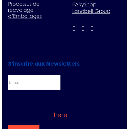
Processus de
EASyShop
recyclage
Landbell Group
d’Emballages
S’inscrire aux Newsletters
If you sign up for the newsletter, you
will be accepting our Privacy Policy.
Please check it
here
.