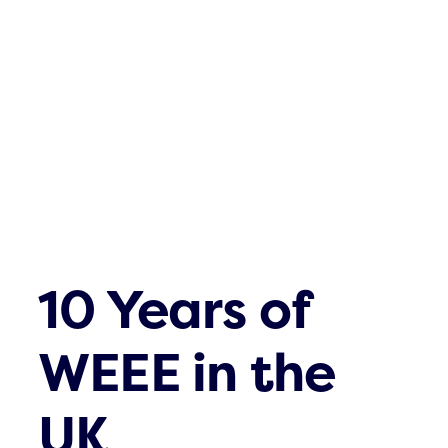
What´s up
Contacts
10 Years of
WEEE in the
UK