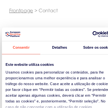
Frontpage
>
Contact
Conheça a nossa
equipe!
Consentir
Detalhes
Sobre os cook
Para encaminhar sua solicitação para
Este website utiliza cookies
a pessoa certa o mais rápido possível,
Usamos cookies para personalizar os conteúdos, para lhe
forneça-nos alguns detalhes sobre o
proporcionarmos uma melhor experiência e para analisar o
tipo de conformidade que você
tráfego do nosso website. Case aceite a utilização de cookie
precisa, sua empresa e também seus
por favor clique em “Permitir todas as cookies”. Se pretende
detalhes de contato. Em seguida,
aceitar apenas algumas cookies, deverá clicar em “Permitir
entraremos em contato com você para
todas as cookies” e, posteriormente, “Permitir seleção”. No
discutir outras etapas.
caso de não concordar com a utilização de cookies