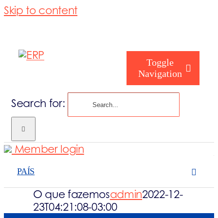
Skip to content
Toggle
Navigation
Search for:
Como podemos
Member login
Quem somos
PAÍS
O que fazemos
admin
2022-12-
O que fazemo
23T04:21:08-03:00