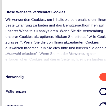
Diese Webseite verwendet Cookies
Wir verwenden Cookies, um Inhalte zu personalisieren, Ihnen
beste Erfahrung zu bieten und das Benutzeraufkommen auf
unserer Website zu analysieren. Wenn Sie die Verwendung
unserer Cookies akzeptieren, klicken Sie bitte auf „Alle Cook
zulassen". Wenn Sie die von Ihnen akzeptierten Cookies
auswählen möchten, tun Sie dies bitte und klicken Sie dann 
NEWS & EVENTS
„Auswahl erlauben". Wenn Sie mit der Verwendung der
erforderlichen Cookies auf dieser Seite nicht einverstanden s
Aktuelle Nachrichten
schließen Sie sie bitte. Um mehr über unsere Cookies zu
erfahren, besuchen Sie bitte unsere
Cookie-Richtlinie
.
und Veranstaltungen
Einwilligungsauswahl
Notwendig
Es geht nicht nur um Verfahren und Compliance,
Präferenzen
sondern auch um Vernetzung. ERP teilt Wissen,
Erkenntnisse und Neuigkeiten, damit wir