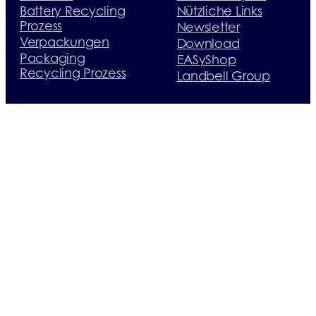
Battery Recycling
Nützliche Links
Prozess
Newsletter
Verpackungen
Download
Packaging
EASyShop
Recycling Prozess
Landbell Group
Sign up for newsletter
If you sign up for the newsletter, you
will be accepting our Privacy Policy.