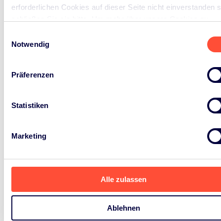
erforderlichen Cookies auf dieser Seite nicht einverstanden s
schließen Sie sie bitte. Um mehr über unsere Cookies zu
erfahren, besuchen Sie bitte unsere
Cookie-Richtlinie
.
Einwilligungsauswahl
Notwendig
Präferenzen
Statistiken
Marketing
Alle zulassen
Ablehnen