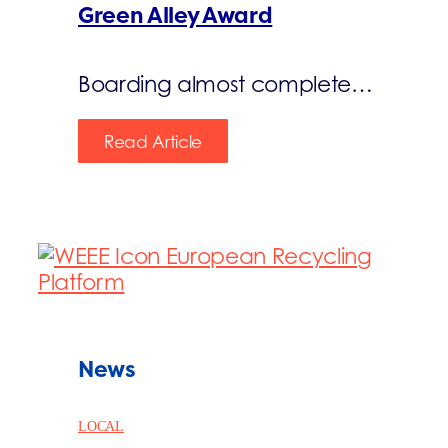
Green Alley Award
Boarding almost complete…
Read Article
News
LOCAL