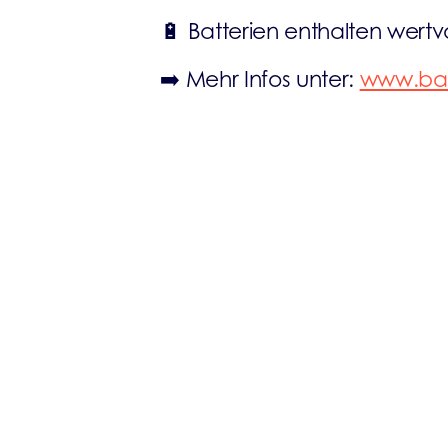
🔋 Batterien enthalten wertv
➡️ Mehr Infos unter:
www.bat