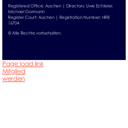
Registered Office: Aachen | Directors: Uwe Echteler,
Michael Gormann
Register Court: Aachen | Registration Number: HRB
16704
© Alle Rechte vorbehalten.
Page load link
Mitglied
werden