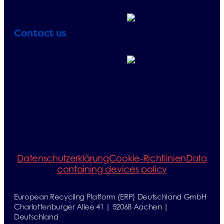
Contact us
Telephone:
+33 (0)1 71 32 39 40
+33 (0)1 71 32 39 41
E-mail:
info@erp-
recycling.org
Datenschutzerklärung
Cookie-Richtlinien
Data
containing devices policy
European Recycling Platform (ERP) Deutschland GmbH
Charlottenburger Allee 41 | 52068 Aachen |
Deutschland