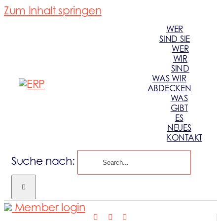
Zum Inhalt springen
WER
SIND SIE
WER
WIR
SIND
WAS WIR
ABDECKEN
WAS
GIBT
ES
NEUES
KONTAKT
Suche nach:
Member login