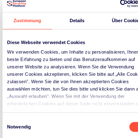
Zustimmung
Details
Über Cooki
NEWS & EVENTS
Aktuelle Nachrichten
Diese Webseite verwendet Cookies
Wir verwenden Cookies, um Inhalte zu personalisieren, Ihnen
und Veranstaltungen
beste Erfahrung zu bieten und das Benutzeraufkommen auf
unserer Website zu analysieren. Wenn Sie die Verwendung
Es geht nicht nur um Verfahren und Compliance,
unserer Cookies akzeptieren, klicken Sie bitte auf „Alle Cook
zulassen". Wenn Sie die von Ihnen akzeptierten Cookies
sondern auch um Vernetzung. ERP teilt Wissen,
auswählen möchten, tun Sie dies bitte und klicken Sie dann 
Erkenntnisse und Neuigkeiten, damit wir
„Auswahl erlauben". Wenn Sie mit der Verwendung der
gemeinsam die nachhaltige Agenda vorantreiben
erforderlichen Cookies auf dieser Seite nicht einverstanden s
können.
schließen Sie sie bitte. Um mehr über unsere Cookies zu
erfahren, besuchen Sie bitte unsere
Cookie-Richtlinie
.
Einwilligungsauswahl
Notwendig