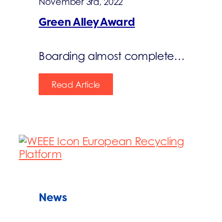
November 3rd, 2022
Green Alley Award
Boarding almost complete…
Read Article
News