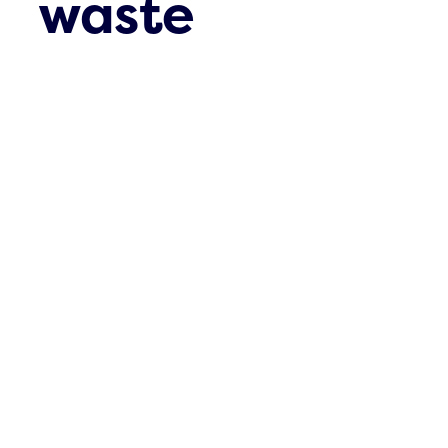
waste
Junho 10th, 2016
With a lot of help from our friends,
we've recycled over 500,000 tons of
e-waste in the UK.
Our infographic tells the whole story.