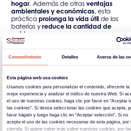
hogar
ventajas
. Además de otras
ambientales y económicas
, esta
prolonga la vida útil
práctica
de las
reduce la cantidad de
baterías y
residuos
que se generan.
distintos tipos de
En general, los
segunda vida
que se pueden dar a
Consentimiento
Detalles
Acerca de las c
las baterías dependen de los
criterios
siguientes
:
Esta página web usa cookies
Si la batería se considera un
•
Usamos cookies para personalizar el contenido, ofrecerle la
residuo o no.
mejor experiencia y analizar el tráfico de nuestra Web. Si ac
el uso de nuestras cookies, haga clic por favor en “Aceptar 
El estado de salud
•
de sus celdas y
las cookies”. Si desea seleccionar las cookies que acepta, p
módulos.
favor hágalo y luego haga clic en “Aceptar selección”. Si no
acepta el uso de las cookies necesarias de esta página, por 
El grado de transformación
•
ciérrela. Si quiere saber más sobre nuestras cookies, por fa