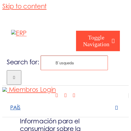
Skip to content
Toggle
Navigation
Search for:
Cómo te ayu
Miembros Login
Quiénes somo
PAÍS
Qué hacemos
Información para el
consumidor sobre la