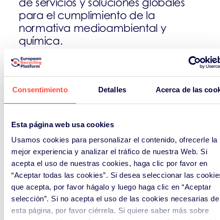
de servicios y soluciones globales
para el cumplimiento de la
normativa medioambiental y
química.
Nuestra amplia gama de servicios,
nos permite ofrecer paquetes
personalizados que aportan valor a
Consentimiento
Detalles
Acerca de las coo
la empresa, más allá del
cumplimiento de sus obligaciones
Esta página web usa cookies
como productor.
Usamos cookies para personalizar el contenido, ofrecerle la
Nuestros expertos tienen un
mejor experiencia y analizar el tráfico de nuestra Web. Si
conocimiento profundo de la
acepta el uso de nuestras cookies, haga clic por favor en
legislación local y de las
“Aceptar todas las cookies”. Si desea seleccionar las cookie
que acepta, por favor hágalo y luego haga clic en “Aceptar
obligaciones de cumplimiento
selección”. Si no acepta el uso de las cookies necesarias de
medioambiental que afectan a
esta página, por favor ciérrela. Si quiere saber más sobre
cada flujo de residuos, lo que les