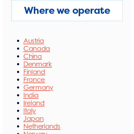
Where we operate
Austria
Canada
China
Denmark
Finland
France
Germany
India
Ireland
Italy
Japan
Netherlands