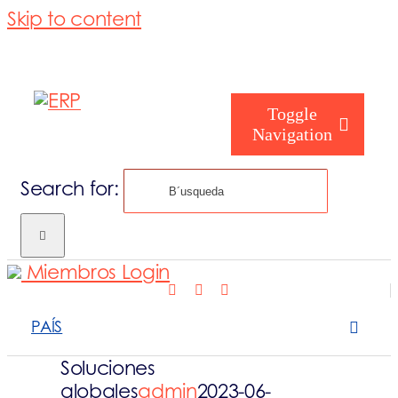
Skip to content
Toggle
Navigation
Search for:
Cómo te ayu
Miembros Login
Quiénes somo
PAÍS
Qué hacemos
Soluciones
globales
admin
2023-06-