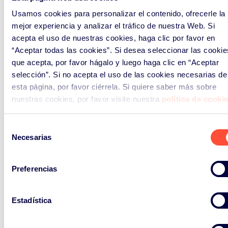
hábitos responsables que
Usamos cookies para personalizar el contenido, ofrecerle la
trascienden el entorno escolar para
mejor experiencia y analizar el tráfico de nuestra Web. Si
llegar también a los hogares.
acepta el uso de nuestras cookies, haga clic por favor en
“Aceptar todas las cookies”. Si desea seleccionar las cookie
A través de proyectos como este,
que acepta, por favor hágalo y luego haga clic en “Aceptar
ERP España reafirma su compromiso
selección”. Si no acepta el uso de las cookies necesarias de
con la sensibilización ambiental y la
esta página, por favor ciérrela. Si quiere saber más sobre
promoción del reciclaje como
nuestras cookies, por favor visite nuestra
política de cooki
herramientas clave para avanzar
hacia una
sociedad más sostenible
.
Selección
Necesarias
de
consentimiento
Preferencias
Más de 23.500 estudiantes de la
Comunitat Valenciana
participan en la campaña de
Estadística
educación ambiental y reciclaje
de pilas.