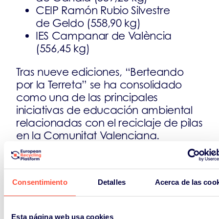
CEIP Ramón Rubio Silvestre
de Geldo (558,90 kg)
IES Campanar de València
(556,45 kg)
Tras nueve ediciones, “Berteando
por la Terreta” se ha consolidado
como una de las principales
iniciativas de educación ambiental
relacionadas con el reciclaje de pilas
en la Comunitat Valenciana.
La colaboración entre ERP España,
la Generalitat Valenciana y el resto
Consentimiento
Detalles
Acerca de las coo
de SCRAP participantes permite
seguir acercando la
economía
circular
a las aulas y fomentar
Esta página web usa cookies