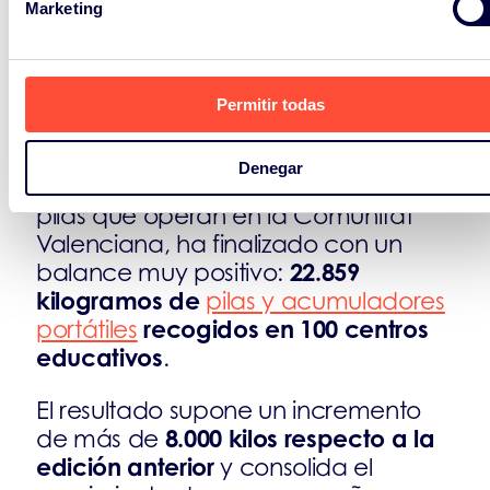
Marketing
“Berteando
La novena edición de
por la Terreta”
, iniciativa impulsada
por la Generalitat Valenciana junto a
Permitir todas
ERP España
y el resto de Sistemas
Colectivos de Responsabilidad
Denegar
Ampliada del Productor (SCRAP) de
pilas que operan en la Comunitat
Valenciana, ha finalizado con un
22.859
balance muy positivo:
kilogramos de
pilas y acumuladores
recogidos en 100 centros
portátiles
educativos
.
El resultado supone un incremento
8.000 kilos respecto a la
de más de
edición anterior
y consolida el