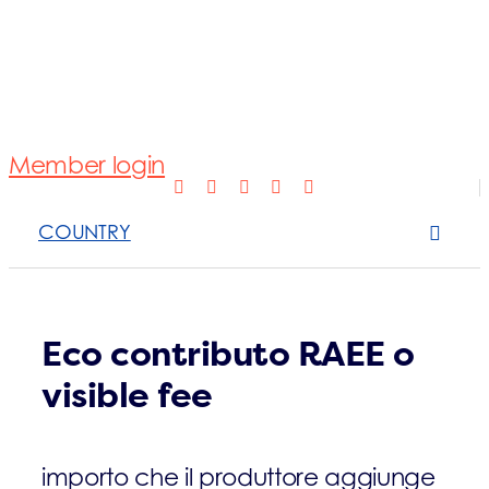
Normativa
Fotovoltaico
Member login
Open Scope 
COUNTRY
Sanzioni
News e appro
Eco contributo RAEE o
visible fee
Contattaci
importo che il produttore aggiunge