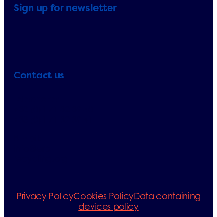
Sign up for newsletter
Contact us
Telephone:
+33 (0)1 71 32 39 40
+33 (0)1 71 32 39 41
E-mail:
info@erp-
recycling.org
Privacy Policy
Cookies Policy
Data containing
devices policy