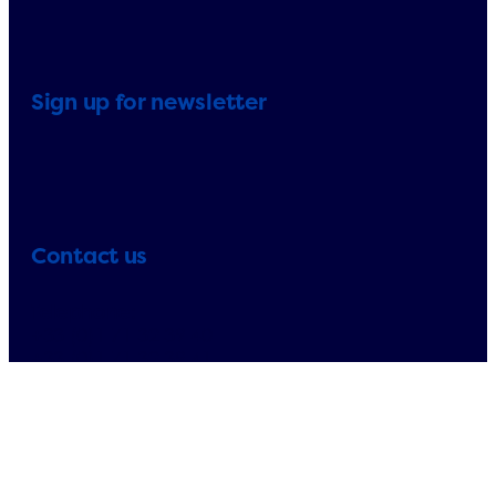
Sign up for newsletter
Contact us
Telephone:
+33 (0)1 71 32 39 40
+33 (0)1 71 32 39 41
E-mail:
info@erp-
recycling.org