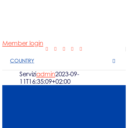
Normativa
Fotovoltaico
Member login
Open Scope 
COUNTRY
Sanzioni
Servizi
admin
2023-09-
11T16:35:09+02:00
News e appro
Contattaci