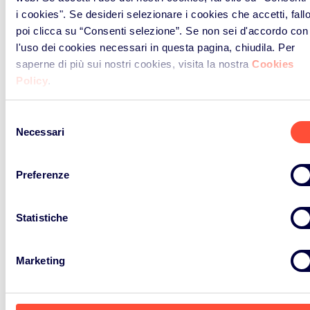
Servizi di
i cookies". Se desideri selezionare i cookies che accetti, fall
poi clicca su “Consenti selezione”. Se non sei d'accordo con
Conformità
l'uso dei cookies necessari in questa pagina, chiudila. Per
saperne di più sui nostri cookies, visita la nostra
Cookies
Policy
.
Consorzio ERP Italia
Selezione
opera ai sensi della
Necessari
del
consenso
Direttiva Europea
Preferenze
2012/19/EU recepita in
Italia con il D.Lgs.
Statistiche
49/2014 per le
AEE
e del
D.Lgs. 188/2008 per
Pile
Marketing
e Accumulatori
.