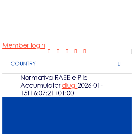
Normativa
Fotovoltaico
Member login
Open Scope 
COUNTRY
Sanzioni
Normativa RAEE e Pile
Accumulatori
dlugli
2026-01-
News e appro
15T16:07:21+01:00
Contattaci