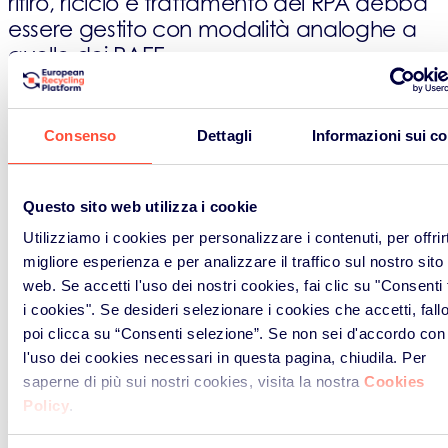
ritiro, riciclo e trattamento dei RPA debba
essere gestito con modalità analoghe a
quello dei RAEE.
In Italia, per quanto riguarda le AEE e i
RAEE, la Direttiva Europea 2012/19/EU è
Consenso
Dettagli
Informazioni sui c
D.Lgs. 49/2014
stata recepita con il
,
invece la Direttiva 2006/66/CE, relativa a
Pile e Accumulatori e ai Rifiuti di Pile e
Questo sito web utilizza i cookie
Accumulatori è stata recepita con il
Utilizziamo i cookies per personalizzare i contenuti, per offrirt
D.Lgs. 188/2008
.
migliore esperienza e per analizzare il traffico sul nostro sito
web. Se accetti l'uso dei nostri cookies, fai clic su "Consenti t
Attualmente sono stati modificati dalla
i cookies". Se desideri selezionare i cookies che accetti, fall
vigente Direttiva Europea 2018/849
poi clicca su “Consenti selezione”. Se non sei d'accordo con
recepita in Italia con il D.Lgs. 118/2020
l'uso dei cookies necessari in questa pagina, chiudila. Per
presente nel
Pacchetto Economia
saperne di più sui nostri cookies, visita la nostra
Cookies
Policy
.
Circolare
.