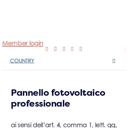
Normativa
Fotovoltaico
Member login
Open Scope 
COUNTRY
Sanzioni
News e appro
Pannello fotovoltaico
professionale
Contattaci
ai sensi dell’art. 4, comma 1, lett. qq,