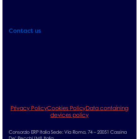
Contact us
Telephone:
+33 (0)1 71 32 39 40
+33 (0)1 71 32 39 41
E-mail:
info@erp-
recycling.org
Privacy Policy
Cookies Policy
Data containing
devices policy
Consorzio ERP Italia Sede: Via Roma, 74 – 20051 Cassina
De’ Pecchi (MI) Italia