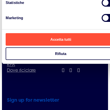
Statistiche
Consorzio RAEE
Riciclo
Processo di riciclo
Normativa RAEE e
dei RAEE
Pile Accumulatori
Marketing
Il corretto riciclo dei
Cosa accade ai
RAEE
tuoi rifiuti
Dove riciclare
Documenti utili
Consorzio Pile e
Contatti utili
Accetta tutti
Accumulatori
FAQs
Processo di riciclo
Contatti
di Pile
Rifiuta
Newsletter
Il corretto riciclo dei
RPA
Dove riciclare
Sign up for newsletter