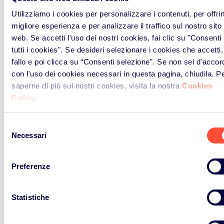
Utilizziamo i cookies per personalizzare i contenuti, per offrirt
migliore esperienza e per analizzare il traffico sul nostro sito
web. Se accetti l'uso dei nostri cookies, fai clic su "Consenti
Contattaci
tutti i cookies". Se desideri selezionare i cookies che accetti,
fallo e poi clicca su “Consenti selezione”. Se non sei d'accor
con l'uso dei cookies necessari in questa pagina, chiudila. P
saperne di più sui nostri cookies, visita la nostra
Cookies
Policy
.
Selezione
Necessari
del
consenso
Preferenze
Consorzio RAEE
Riciclo
Processo di riciclo
Normativa RAEE e
dei RAEE
Pile Accumulatori
Statistiche
Il corretto riciclo dei
Cosa accade ai
RAEE
tuoi rifiuti