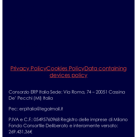
Telephone:
+33 (0)1 71 32 39 40
+33 (0)1 71 32 39 41
E-mail:
info@erp-
recycling.org
Privacy Policy
Cookies Policy
Data containing
devices policy
Consorzio ERP Italia Sede: Via Roma, 74 – 20051 Cassina
De’ Pecchi (MI) Italia
Pec: erpitalia@legalmail.it
P.IVA e C.F.: 05495760968 Registro delle imprese di Milano
Fondo Consortile Deliberato e interamente versato:
269.431,36€