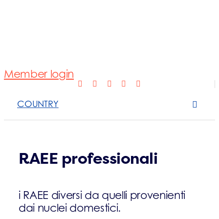
Normativa
Fotovoltaico
Member login
Open Scope 
COUNTRY
Sanzioni
News e appro
RAEE professionali
Contattaci
i RAEE diversi da quelli provenienti
dai nuclei domestici.