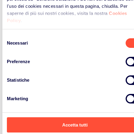
l'uso dei cookies necessari in questa pagina, chiudila. Per
Le posizioni
saperne di più sui nostri cookies, visita la nostra
Cookies
Policy
.
aperte
Selezione
Necessari
del
consenso
Preferenze
Scopri le posizione aperte per
lavorare con il Consorzio ERP
Statistiche
European Recycling Platform
(
) Italia:
Compliance Specialist Segreteria
Marketing
Associati Consorzio
Leggi
Privacy Policy
prima di inviare
Accetta tutti
il curriculum vitae