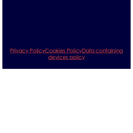
+33 (0)1 71 32 39 41
E-mail:
info@erp-
recycling.org
Privacy Policy
Cookies Policy
Data containing
devices policy
Consorzio ERP Italia Sede: Via Roma, 74 – 20051 Cassina
De’ Pecchi (MI) Italia
Pec: erpitalia@legalmail.it
P.IVA e C.F.: 05495760968 Registro delle imprese di Milano
Fondo Consortile Deliberato e interamente versato:
269.431,36€
Codice Univoco SDI per la fatturazione
elettronica: USAL8PV