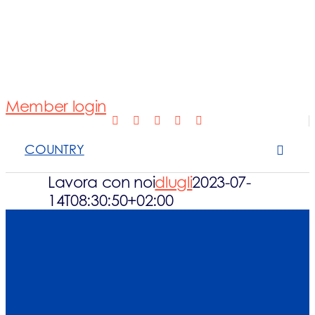
Normativa
Fotovoltaico
Member login
Open Scope 
COUNTRY
Sanzioni
Lavora con noi
dlugli
2023-07-
14T08:30:50+02:00
News e appro
Contattaci