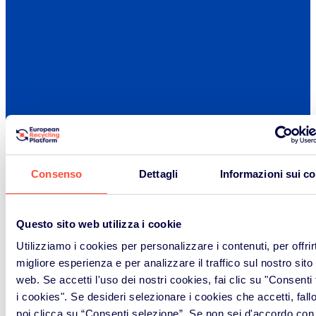
Consenso
Dettagli
Informazioni sui c
Questo sito web utilizza i cookie
Utilizziamo i cookies per personalizzare i contenuti, per offrirt
migliore esperienza e per analizzare il traffico sul nostro sito
Home
>
Lavora con noi
web. Se accetti l'uso dei nostri cookies, fai clic su "Consenti t
i cookies". Se desideri selezionare i cookies che accetti, fall
poi clicca su “Consenti selezione”. Se non sei d'accordo con