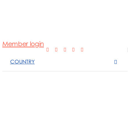
Normativa
Fotovoltaico
Member login
Open Scope 
COUNTRY
Sanzioni
News e appro
Contattaci