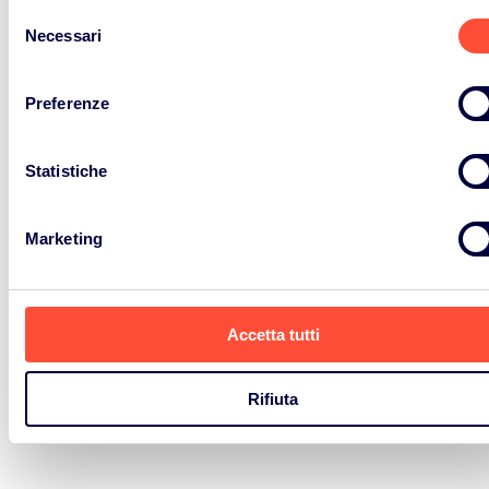
Selezione
Necessari
del
8 Ottobre 2025
consenso
OLTRE 5 MILIONI DI
Preferenze
TONNELLATE DI RIFIUTI
ELETTRONICI RACCOLTI IN
Statistiche
EUROPA
Marketing
Leggi L'articolo
Accetta tutti
Rifiuta