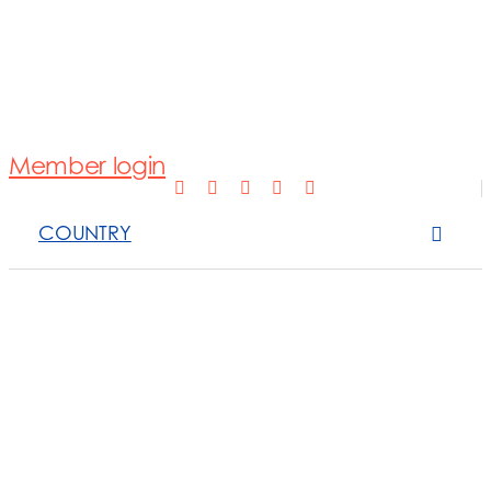
Normativa
Fotovoltaico
Member login
Open Scope 
COUNTRY
Sanzioni
News e appro
Contattaci