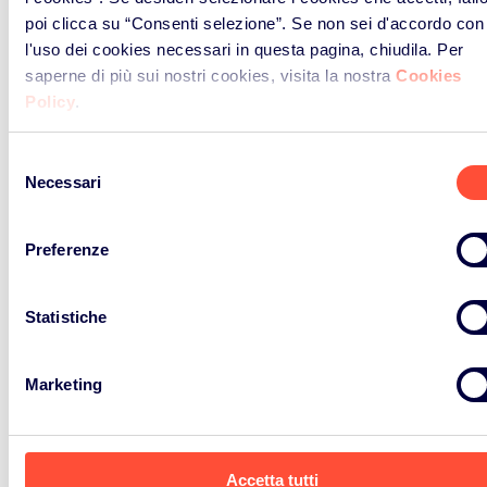
poi clicca su “Consenti selezione”. Se non sei d'accordo con
l'uso dei cookies necessari in questa pagina, chiudila. Per
saperne di più sui nostri cookies, visita la nostra
Cookies
Policy
.
Selezione
Necessari
del
consenso
NEWS ED EVENTI
Preferenze
Notizie ed Eventi
Statistiche
In questa sezione sono racchiuse tutte le news ed
Marketing
eventi sia di ERP Italia che del Gruppo ERP
Landbell.
Accetta tutti