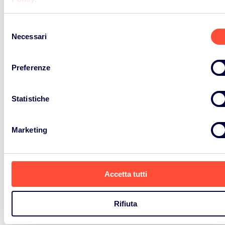
NEWS ED EVENTI
Selezione
Notizie ed Eventi
Necessari
del
consenso
In questa sezione sono racchiuse tutte le news ed
Preferenze
eventi sia di ERP Italia che del Gruppo ERP
Landbell.
Statistiche
Marketing
Vedi tutto
Accetta tutti
Rifiuta