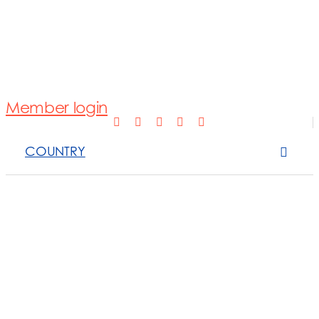
Normativa
Fotovoltaico
Member login
Open Scope 
COUNTRY
Sanzioni
News e appro
Contattaci