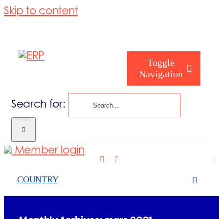
Skip to content
Toggle
Navigation
Search for:
Om ERP Nor
Member login
Våre Tjeneste
COUNTRY
SAFE DROP Samarbeid
Nyheter
Aktuelt