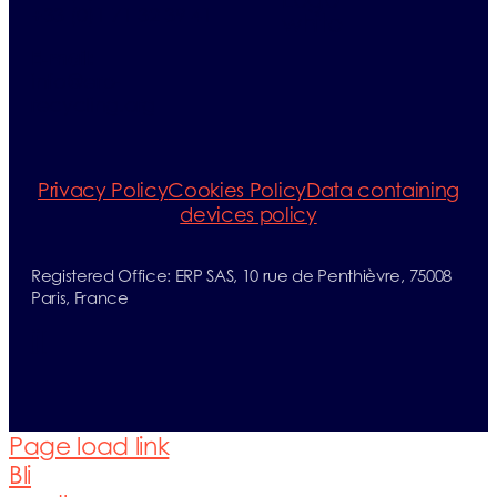
+33 (0)1 71 32 39 41
E-mail:
info@erp-
recycling.org
Privacy Policy
Cookies Policy
Data containing
devices policy
Registered Office: ERP SAS, 10 rue de Penthièvre, 75008
Paris, France
jj[
Page load link
Bli