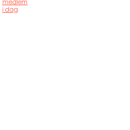
medlem
i dag