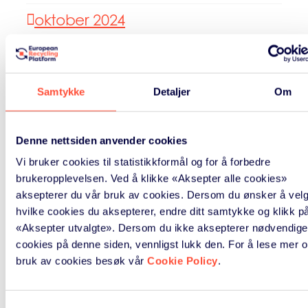
oktober 2024
november 2022
oktober 2022
Samtykke
Detaljer
Om
mai 2022
Denne nettsiden anvender cookies
september 2021
Vi bruker cookies til statistikkformål og for å forbedre
brukeropplevelsen. Ved å klikke «Aksepter alle cookies»
juli 2021
aksepterer du vår bruk av cookies. Dersom du ønsker å vel
mai 2021
hvilke cookies du aksepterer, endre ditt samtykke og klikk p
«Aksepter utvalgte». Dersom du ikke aksepterer nødvendige
april 2021
cookies på denne siden, vennligst lukk den. For å lese mer 
bruk av cookies besøk vår
Cookie Policy
.
mars 2021