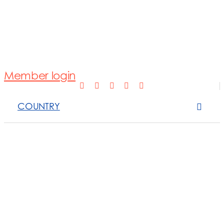
Normativa
Fotovoltaico
Member login
Open Scope 
COUNTRY
Sanzioni
News e appro
Contattaci