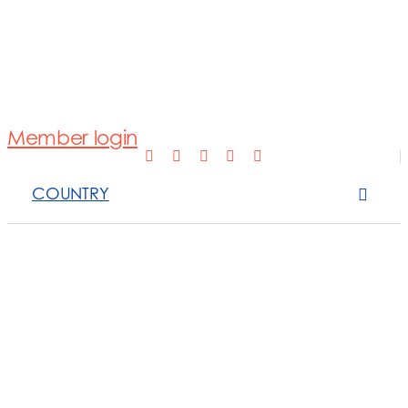
Normativa
Fotovoltaico
Member login
Open Scope 
COUNTRY
Sanzioni
News e appro
Contattaci