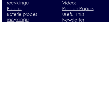
recyklingu
Videos
Baterie
Position Papers
Baterie proces
Useful links
recyklingu
Newsletter
Opakowania
Download
Opakowania
EASyShop
proces recyklingu
Landbell Group
Zapisz się do newslettera