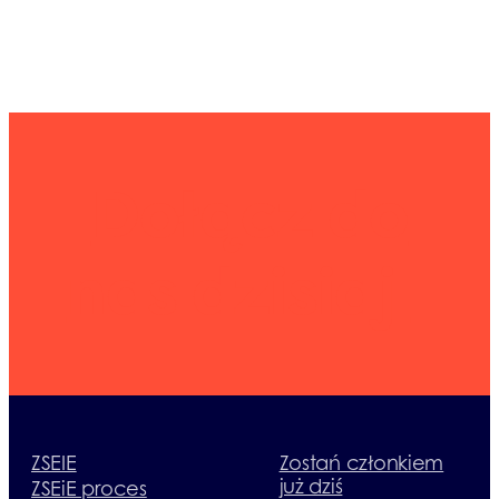
Dołącz do
nas dzisiaj
ZSEIE
Zostań członkiem
już dziś
ZSEiE proces