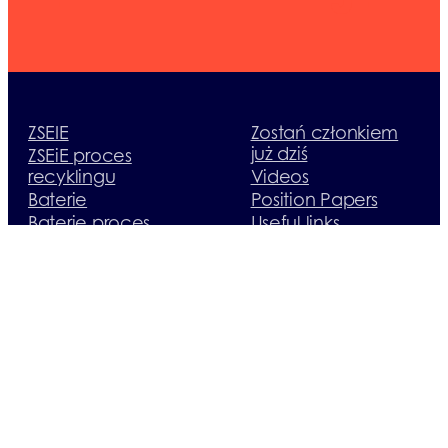
ZSEIE
Zostań członkiem
już dziś
ZSEiE proces
recyklingu
Videos
Baterie
Position Papers
Baterie proces
Useful links
recyklingu
Newsletter
Opakowania
Download
Opakowania
EASyShop
proces recyklingu
Landbell Group