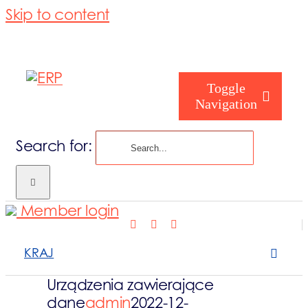
Skip to content
Toggle
Navigation
Search for:
Nasze działan
Member login
Kim jesteś
KRAJ
Kim jesteśmy
Urządzenia zawierające
dane
admin
2022-12-