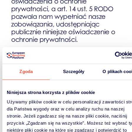
oświadczenia o ochronie
prywatności, a art. 14 ust. 5 RODO
pozwala nam wypełniać nasze
zobowiązania, udostępniając
publicznie niniejsze oświadczenie o
ochronie prywatności.
Nie chcemy przetwarzać Twoich
danych osobowych i wolimy, abyś
postępował zgodnie z naszymi
Zgoda
Szczegóły
O plikach coo
zaleceniami i trwale usuwał
wszystkie dane osobowe z urządzeń
zawierających dane, zanim je
Niniejsza strona korzysta z plików cookie
otrzymamy. Jeśli zdecydujesz się
Używamy plików cookie w celu personalizacji zawartości st
pozostawić dane osobowe na
dla Państwa wygody oraz w celu analizy ruchu na naszej
przekazanym nam Urządzeniu
stronie. Jeżeli zgadzasz się na nasze pliki cookie, naciśnij
zawierającym dane, możemy
przycisk „Zgadzam się na wszystkie”. Możesz też wybrać ty
wówczas uzyskać dostęp do
niektóre pliki cookie na które się zgadzasz i potwierdzić to